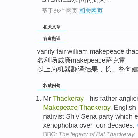
top
基于86个网页
-
相关网页
相关文章
有道翻译
vanity fair william makepeace tha
名利场威廉makepeace萨克雷
以上为机器翻译结果，长、整句
权威例句
Mr
Thackeray
- his father angli
Makepeace
Thackeray
, English
nativist Shiv Sena party which 
xenophobia over four decades.
BBC:
The legacy of Bal Thackeray