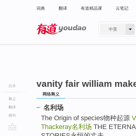
词典
翻译
有道精品课
云笔记
中英
有道 - 网易旗下搜索
vanity fair william ma
目录
网络释义
释义
名利场
翻译
例句
The Origin of species物种起源
V
Thackeray
名利场
THE ETERNA
go
STORIES永恒的丈夫 ..