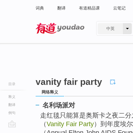
词典
翻译
有道精品课
云笔记
中英
有道 - 网易旗下搜索
vanity fair party
目录
网络释义
释义
名利场派对
翻译
例句
走红毯只能算是奥斯卡之夜二分
（
Vanity Fair Party
）到年度埃尔
go
（Annual Elton John AIDS Fou