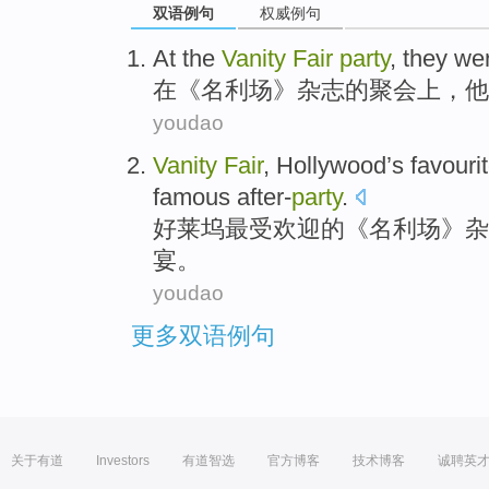
双语例句
权威例句
At
the
Vanity
Fair
party
,
they
wer
在
《
名利场
》杂志的
聚会上
，
他
youdao
Vanity
Fair
,
Hollywood
’s
favouri
famous
after-
party
.
好莱坞
最受
欢迎的
《
名利场
》
杂
宴
。
youdao
更多双语例句
关于有道
Investors
有道智选
官方博客
技术博客
诚聘英