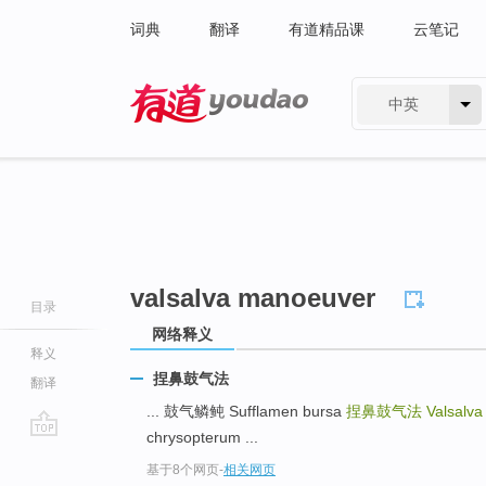
词典
翻译
有道精品课
云笔记
中英
有道 - 网易旗下搜索
valsalva manoeuver
目录
网络释义
释义
捏鼻鼓气法
翻译
... 鼓气鳞鲀 Sufflamen bursa
捏鼻鼓气法
Valsalv
chrysopterum ...
go
基于8个网页
-
相关网页
top