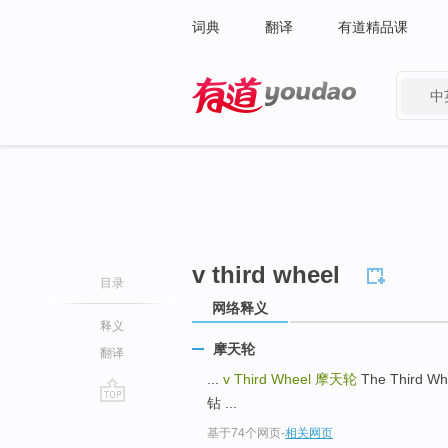
词典
翻译
有道精品课
中
有道 - 网易旗下搜索
v third wheel
目录
网络释义
释义
摩天轮
翻译
...
v Third Wheel
摩天轮
The Third W
钻 ...
go
基于74个网页
-
相关网页
top