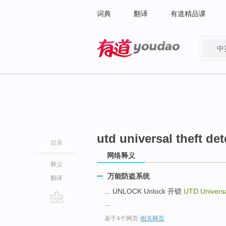
词典
翻译
有道精品课
中
有道 - 网易旗下搜索
utd universal theft det
目录
网络释义
释义
万能防盗系统
翻译
... UNLOCK Unlock 开锁
UTD Universa
...
go
基于4个网页
-
相关网页
top