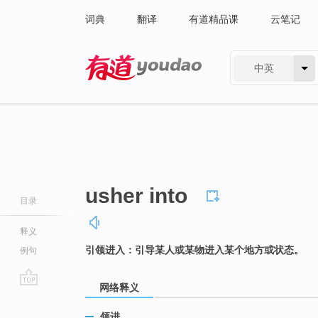
词典
翻译
有道精品课
云笔记
中英
有道 - 网易旗下搜索
usher into
目录
释义
引领进入：引导某人或某物进入某个地方或状态。
例句
网络释义
go
top
领进