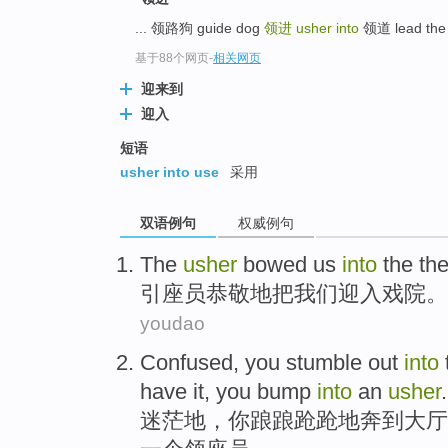
... 领路狗 guide dog
领进
usher into
领道 lead the 
基于88个网页
-
相关网页
迎来到
迎入
短语
usher into use
采用
双语例句
权威例句
The
usher
bowed
us
into
the
the
引座员
恭敬地
把
我们
迎
入
戏院
。
youdao
Confused
,
you
stumble
out
into
have
it,
you
bump
into
an
usher
.
迷茫地
，
你
踉踉跄跄
地奔
到
大厅