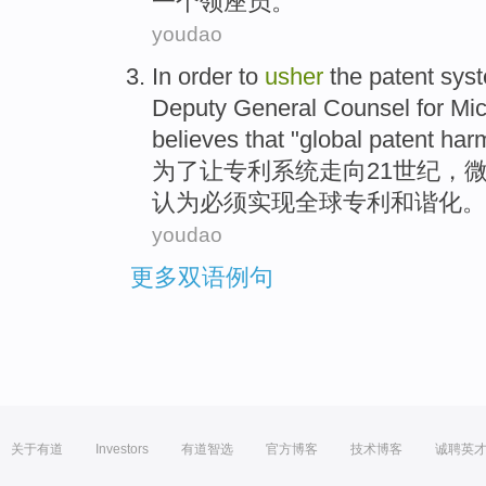
一个领座员。
youdao
In order to
usher
the
patent
sys
Deputy General Counsel for
Mic
believes that
"
global
patent
harm
为了
让
专利
系统
走向
21
世纪
，
认为
必须
实现
全球
专利和谐化。
youdao
更多双语例句
关于有道
Investors
有道智选
官方博客
技术博客
诚聘英