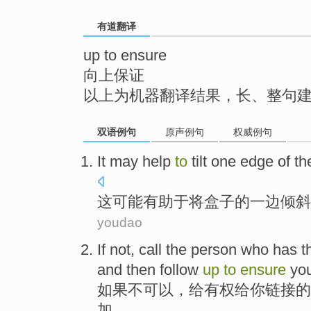
top
有道翻译
up to ensure
向上保证
以上为机器翻译结果，长、整句
双语例句
原声例句
权威例句
It
may
help
to
tilt
one edge
of th
这
可能
有助于
将
盒子
的
一边
倾斜
youdao
If
not
,
call
the
person who
has t
and
then
follow
up
to
ensure
you
如果
不
可以，
给
有权
给
你
链接
的
加
。