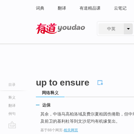
词典
翻译
有道精品课
云笔记
中英
有道 - 网易旗下搜索
up to ensure
目录
网络释义
释义
达保
翻译
例句
其余，中场马高柏洛域及费尔夏柏因伤倦勤，但中
及前卫的基利杜等到文沙尼均有机缘复出。
基于88个网页
-
相关网页
go