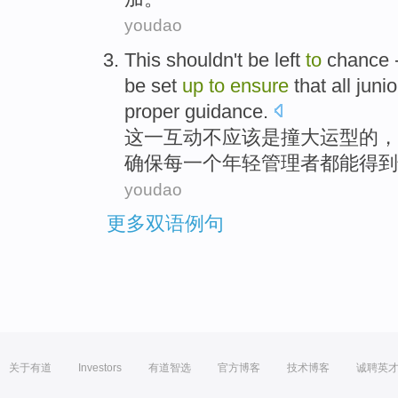
youdao
This
shouldn't
be
left
to
chance 
be
set
up
to
ensure
that
all
junio
proper
guidance
.
这
一
互动
不
应该是
撞大运型的，
确保
每
一个
年轻
管理者
都
能得到
youdao
更多双语例句
关于有道
Investors
有道智选
官方博客
技术博客
诚聘英