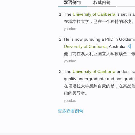
双语例句
权威例句
The
University
of
Canberra
is set
in
a
在
堪培拉
大学
，
已
在
一个
独特的
环境
youdao
He
is now
pursuing a PhD
in Goldsmi
University
of
Canberra
, Australia.
他
目前
在
澳大利亚
国立
大学
攻读
金工
youdao
The
University
of
Canberra
prides
its
quality
undergraduate
and
postgradu
在
堪培拉
大学
感到自豪
的
是
，
在
高
品
础
的
领导者
。
youdao
更多双语例句