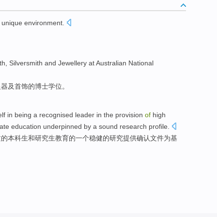
unique
environment
.
。
th,
Silversmith
and
Jewellery
at
Australian
National
银器
及
首饰
的博士学位。
elf in
being
a
recognised
leader
in
the
provision
of
high
ate
education
underpinned
by a sound
research
profile
.
质
的
本科生
和
研究生
教育
的
一个
稳健的
研究
提供
确认
文件
为基