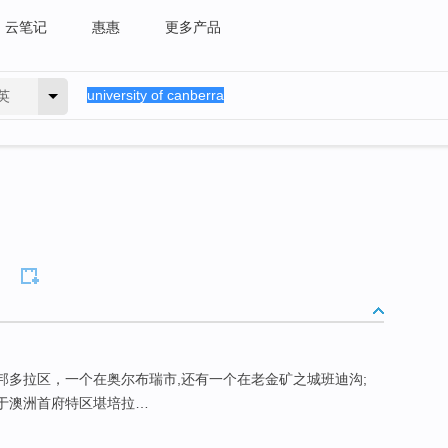
云笔记
惠惠
更多产品
英
和邦多拉区，一个在奥尔布瑞市,还有一个在老金矿之城班迪沟;
位于澳洲首府特区堪培拉…