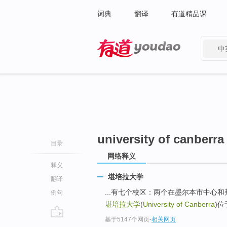
词典
翻译
有道精品课
中
有道 - 网易旗下搜索
university of canberra
目录
网络释义
释义
堪培拉大学
翻译
...有七个校区：两个在墨尔本市中心
例句
堪培拉大学
(
University of Canberra
)
基于5147个网页
-
相关网页
go