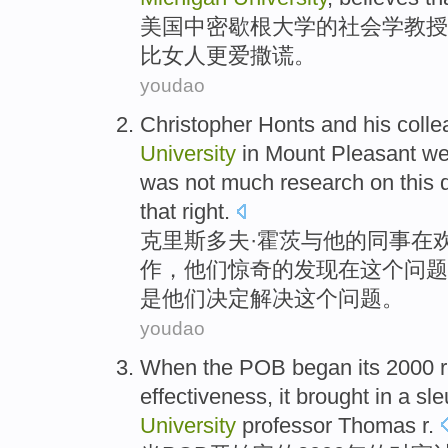
美国中
密歇根
大学
的
社会学
教授
比
女人
更
爱
撒谎
。
youdao
Christopher Honts
and
his
coll
University
in
Mount
Pleasant
we
was not
much
research
on
this
that right.
克里斯
多夫·霍茨
与
他
的
同事
在
作，
他们
惊奇
的
发现
在
这个
问题
是
他们决定解决这个问题。
youdao
When
the
POB
began
its
2000
effectiveness
,
it
brought
in a sle
University
professor
Thomas
r
.