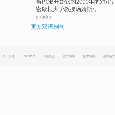
当
POB
开始
它
的
2000年的对
审
密歇根
大学
教授
汤姆斯
r
。
youdao
更多双语例句
关于有道
Investors
有道智选
官方博客
技术博客
诚聘英