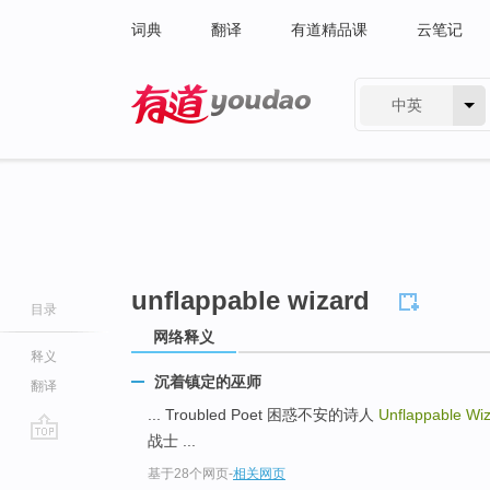
词典
翻译
有道精品课
云笔记
中英
有道 - 网易旗下搜索
unflappable wizard
目录
网络释义
释义
沉着镇定的巫师
翻译
... Troubled Poet 困惑不安的诗人
Unflappable Wi
战士 ...
go
基于28个网页
-
相关网页
top