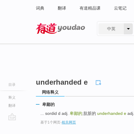
词典
翻译
有道精品课
云笔记
中英
有道 - 网易旗下搜索
underhanded e
目录
网络释义
释义
卑鄙的
翻译
... sordid d adj.
卑鄙的
;肮脏的
underhanded e
adj
基于1个网页
-
相关网页
go
top