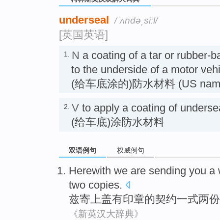
underseal
/ˈʌndəˌsiːl/
[英国英语]
N
a coating of a tar or rubber-b
1.
to the underside of a motor vehi
(给车底涂的)防水材料 (US name u
V
to apply a coating of undersea
2.
(给车底)涂防水材料
双语例句
权威例句
Herewith we are
sending
you
a
two
copies
.
兹
寄
上盖有
印章
的
契约
一
式
两
份
《新英汉大辞典》