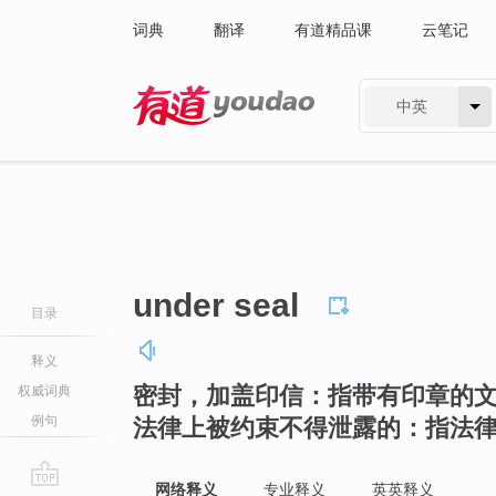
词典
翻译
有道精品课
云笔记
中英
有道 - 网易旗下搜索
under seal
目录
释义
密封，加盖印信：指带有印章的
权威词典
例句
法律上被约束不得泄露的：指法
网络释义
专业释义
英英释义