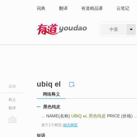
词典
翻译
有道精品课
云笔记
中英
有道 - 网易旗下搜索
ubiq el
目录
网络释义
释义
黑色纯皮
翻译
... NAME(名称)
UBIQ eL
黑色纯皮
PRICE (价格) ..
基于1个网页
-
相关网页
go
top
短语