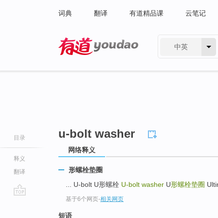
词典
翻译
有道精品课
云笔记
中英
有道 - 网易旗下搜索
u-bolt washer
目录
网络释义
释义
形螺栓垫圈
翻译
... U-bolt U形螺栓
U-bolt washer
U
形螺栓垫圈
Ult
基于6个网页
-
相关网页
go
top
短语