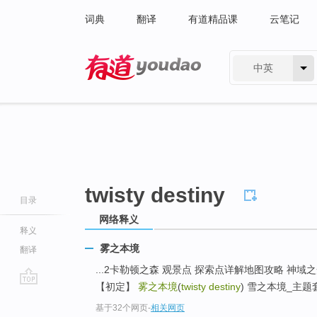
词典
翻译
有道精品课
云笔记
中英
有道 - 网易旗下搜索
twisty destiny
目录
网络释义
释义
雾之本境
翻译
...2卡勒顿之森 观景点 探索点详解地图攻略 神
【初定】
雾之本境
(
twisty destiny
) 雪之本境_主题
go
基于32个网页
-
相关网页
top