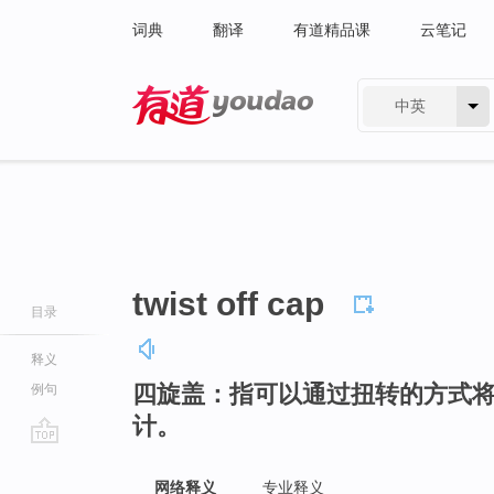
词典
翻译
有道精品课
云笔记
中英
有道 - 网易旗下搜索
twist off cap
目录
释义
四旋盖：指可以通过扭转的方式
例句
计。
go
top
网络释义
专业释义