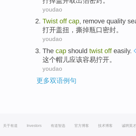
拧
掉
盖
并
取出
箔
密封
。
youdao
Twist
off
cap
,
remove
quality
se
打开
盖
扭
，
撕掉瓶口
密封
。
youdao
The
cap
should
twist
off
easily
.
这个
帽儿
应该
容易
拧
开。
youdao
更多双语例句
关于有道
Investors
有道智选
官方博客
技术博客
诚聘英