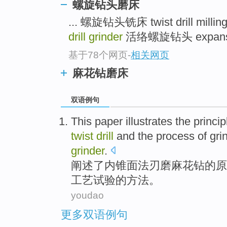
螺旋钻头磨床
... 螺旋钻头铣床 twist drill millin
drill grinder
活络螺旋钻头 expansion
基于78个网页
-
相关网页
麻花钻磨床
双语例句
This paper illustrates
the
princip
twist
drill
and
the
process of
gri
grinder
.
阐述
了
内
锥面
法
刃磨
麻花
钻
的
原
工艺
试验
的方法。
youdao
更多双语例句