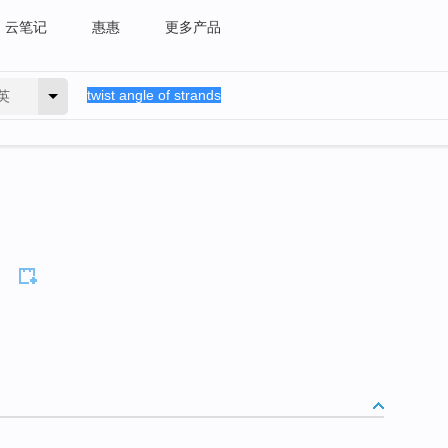
云笔记
惠惠
更多产品
英