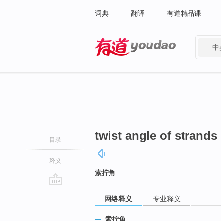
词典
翻译
有道精品课
中
有道 - 网易旗下搜索
twist angle of strands
目录
释义
索拧角
go
网络释义
专业释义
top
索拧角