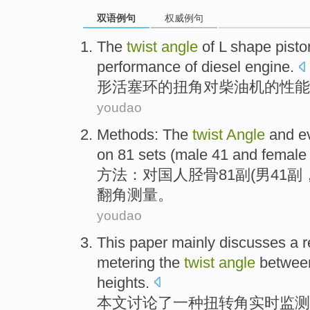
双语例句
权威例句
The
twist
angle
of
L
shape
pisto
performance
of
diesel engine
.
形
活塞环
的
扭
角
对
柴油机
的
性能
youdao
Methods
: The
twist
Angle
and e
on 81 sets (
male
41
and
female
方法
：对国人胫骨81副(
男
41
副
翻角
测量
。
youdao
This paper
mainly discusses
a
r
metering
the
twist
angle
betwee
heights
.
本文
讨论
了
一种
扭转
角
实时
监测