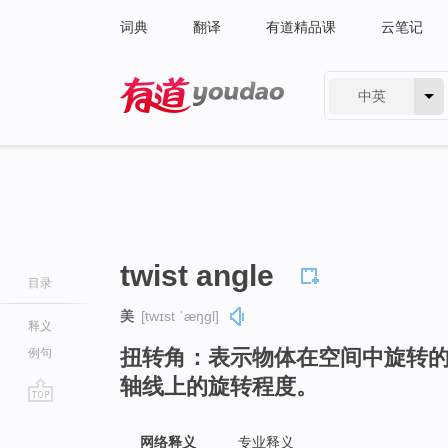
词典
翻译
有道精品课
云笔记
中英
有道 - 网易旗下搜索
twist angle
目录
美
[twɪst ˈæŋɡl]
释义
扭转角：表示物体在空间中旋转
例句
轴线上的旋转程度。
go
top
网络释义
专业释义