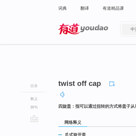
词典
翻译
有道精品课
中
有道 - 网易旗下搜索
twist off cap
目录
释义
四旋盖：指可以通过扭转的方式将盖子从
例句
网络释义
go
top
爪式旋开盖