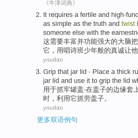
《牛津词典》
It
requires
a
fertile
and
high
-
func
as simple as
the
truth
and
twist
someone else
with
the earnestn
这
需要
丰富
并
功能强大
的
大脑
把
它
，
用
唱诗班少年般的真诚让
他
youdao
Grip
that
jar
lid
-
Place
a
thick
r
jar
lid
and
use
it
to
grip
the lid w
用于
抓
牢
罐
盖
-
在
盖子
的
边缘
套
时，
利用
它
抓劳盖子。
youdao
更多双语例句