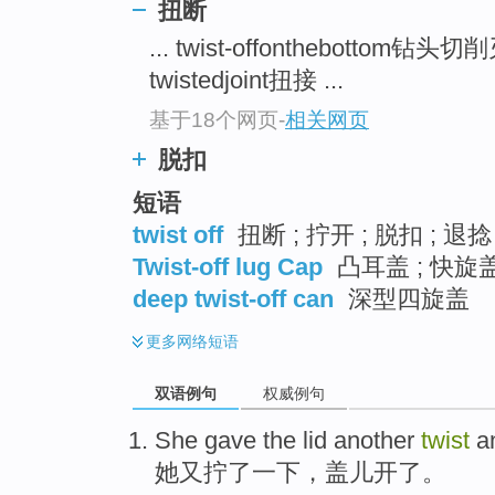
扭断
... twist-offonthebottom钻
twistedjoint扭接 ...
基于18个网页
-
相关网页
脱扣
短语
twist off
扭断 ; 拧开 ; 脱扣 ; 退捻
Twist-off lug Cap
凸耳盖 ; 快旋盖
deep twist-off can
深型四旋盖
更多
网络短语
双语例句
权威例句
She
gave the
lid
another
twist
an
她
又
拧
了
一下，
盖
儿
开了
。