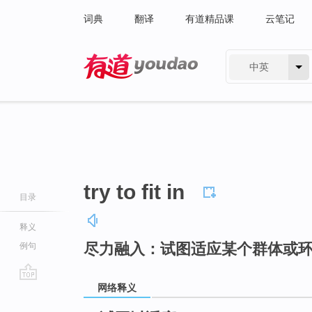
词典
翻译
有道精品课
云笔记
中英
有道 - 网易旗下搜索
try to fit in
目录
释义
尽力融入：试图适应某个群体或
例句
网络释义
go
top