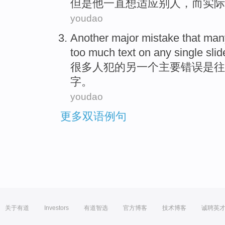
但是
他
一直
想
适应
别人
，而实际
youdao
Another
major
mistake
that
man
too much
text
on
any
single slid
很多
人犯的
另一个
主要
错误
是
往
字
。
youdao
更多双语例句
关于有道
Investors
有道智选
官方博客
技术博客
诚聘英