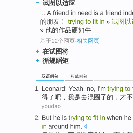
试图以适应
... A friend in need is a f
的朋友！
trying to fit in
»
试图以
» 他的作品硬如牛 ...
基于12个网页
-
相关网页
在试图将
循规蹈矩
双语例句
权威例句
Leonard
:
Yeah
, no,
I'm
trying
to
得了
吧
，
我
是
去
混
圈子
的，才
不
youdao
But
he
is
trying
to
fit
in
when he
in
around
him
.