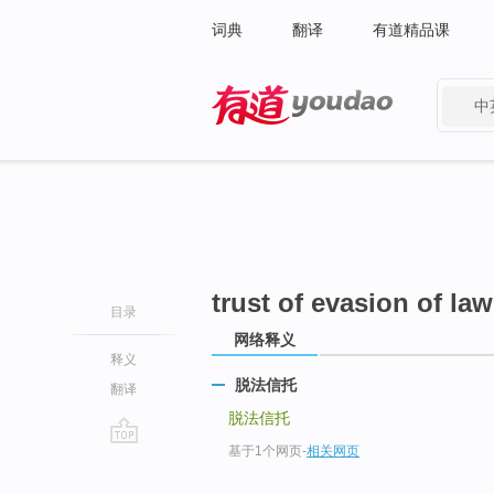
词典
翻译
有道精品课
中
有道 - 网易旗下搜索
trust of evasion of law
目录
网络释义
释义
脱法信托
翻译
脱法信托
基于1个网页
-
相关网页
go
top