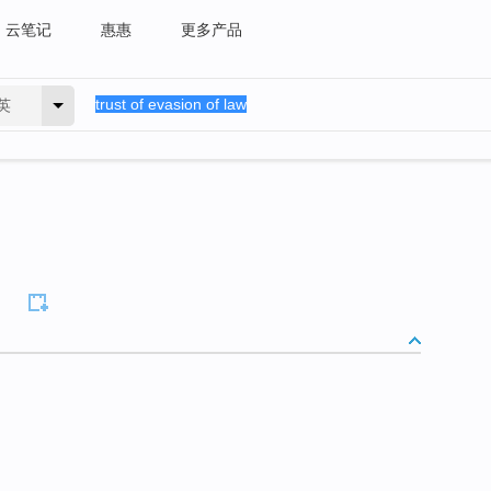
云笔记
惠惠
更多产品
英