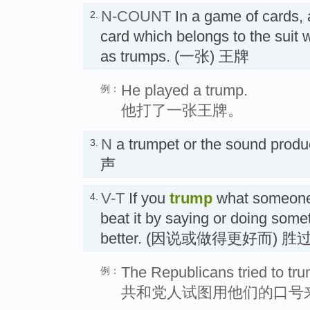
N-COUNT
In a game of cards,
2.
card which belongs to the suit
as trumps. (一张) 王牌
He played a trump.
例：
他打了一张王牌。
N
a trumpet or the sound pr
3.
声
V-T
If you
trump
what someone 
4.
beat it by saying or doing some
better. (因说或做得更好而) 胜
The Republicans tried to trum
例：
共和党人试图用他们的口号