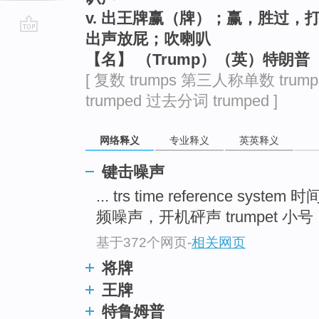
v. 出王牌赢（牌）；赢，胜过，
出声放屁；吹喇叭
go
【名】 （Trump）（英）特朗普
top
[ 复数 trumps 第三人称单数 trum
trumped 过去分词 trumped ]
网络释义
专业释义
英英释义
键击噪声
... trs time reference syst
频噪声，开机砰声 trumpet 小号 .
基于372个网页
-
相关网页
将牌
王牌
特鲁姆普