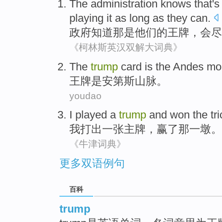
The administration
knows
that
's
playing
it
as
long
as they can.
政府
知道
那
是
他们
的
王牌
，
会
尽
《柯林斯英汉双解大词典》
The
trump
card
is
the Andes
mou
王牌
是
安第斯
山脉。
youdao
I
played
a
trump
and
won
the
tr
我
打出
一张
主牌，
赢了
那
一墩。
《牛津词典》
更多双语例句
百科
trump