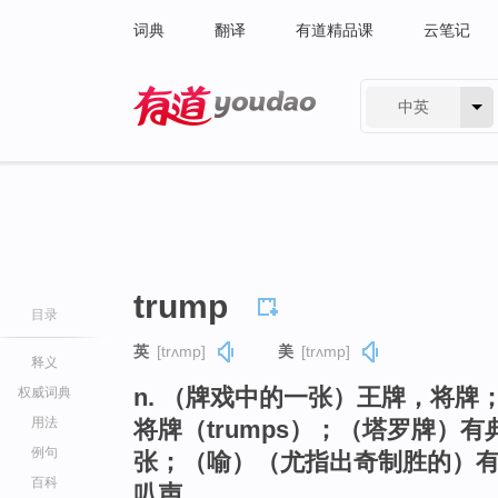
词典
翻译
有道精品课
云笔记
中英
有道 - 网易旗下搜索
trump
目录
英
[trʌmp]
美
[trʌmp]
释义
n. （牌戏中的一张）王牌，将
权威词典
用法
将牌（trumps）；（塔罗牌）
例句
张；（喻）（尤指出奇制胜的）有
百科
叭声