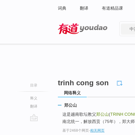
词典
翻译
有道精品课
中
有道 - 网易旗下搜索
trinh cong son
目录
网络释义
释义
郑公山
翻译
这是越南歌坛教父
郑公山
(
TRINH CON
南北统一，解放西贡（75年），郑大师
go
基于2468个网页
-
相关网页
top