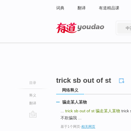
词典
翻译
有道精品课
中
有道 - 网易旗下搜索
trick sb out of st
目录
网络释义
释义
骗走某人某物
翻译
...
trick sb out of st
骗走某人某物
tric
不欺骗我 ...
go
基于1个网页
-
相关网页
top