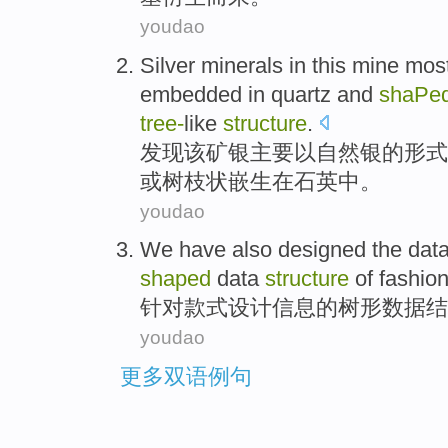
youdao
Silver
minerals
in this mine
most
embedded
in
quartz
and
shaPe
tree-
like
structure
.
发现该矿
银
主要
以
自然银的形式
或
树枝
状
嵌
生
在
石英
中。
youdao
We have also
designed
the
dat
shaped
data
structure
of
fashio
针对
款式
设计
信息
的
树形
数据
结
youdao
更多双语例句