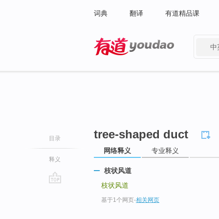
词典
翻译
有道精品课
中
有道 - 网易旗下搜索
tree-shaped duct
目录
网络释义
专业释义
释义
枝状风道
枝状风道
go
基于1个网页
-
相关网页
top