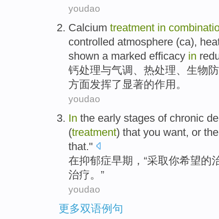
youdao
Calcium
treatment
in
combinati
controlled
atmosphere
(ca),
hea
shown a
marked
efficacy
in
red
钙
处理
与
气
调、
热处理
、
生物
防
方面发挥了
显著
的作用。
youdao
In
the early stages
of chronic d
(
treatment
) that
you
want
,
or
th
that."
在
抑郁症
早期
，“
采取
你
希望
的
治疗。”
youdao
更多双语例句