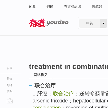
词典
翻译
有道精品课
云笔记
中英
有道 - 网易旗下搜索
treatment in combinati
目录
网络释义
释义
联合治疗
翻译
例句
...肝癌；
联合治疗
；逆转多药耐药 [g
arsenic trioxide；hepatocellula
go
combination
；reversion of multid