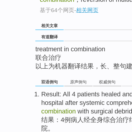
top
基于64个网页
-
相关网页
相关文章
有道翻译
treatment in combination
联合治疗
以上为机器翻译结果，长、整句
双语例句
原声例句
权威例句
Result
:
All
4
patients
healed
and
hospital
after
systemic
compreh
combination
with
surgical
debri
结果
：
4
例病人
经
全身
综合
治疗
院
。