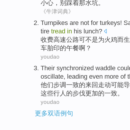
小心
，
别
踩
着
那
水坑。
《牛津词典》
Turnpikes
are not
for
turkeys
!
S
tire
tread
in
his lunch
?
收费
高速公路可不是
为
火鸡
而生
车胎
印的午餐啊？
youdao
Their
synchronized
waddle
coul
oscillate
, leading
even more
of
他们
步调一致
的
来回走动
可能
导
这些
行人的步伐
更加
的一致。
youdao
更多双语例句