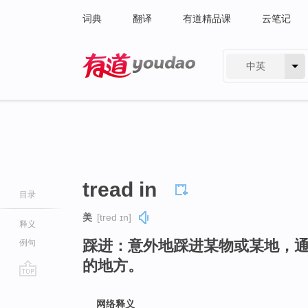
词典
翻译
有道精品课
云笔记
中英
有道 - 网易旗下搜索
tread in
目录
美
[tred ɪn]
释义
踩进：意外地踩进某物或某地，
例句
的地方。
go
top
网络释义