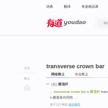
词典
翻译
有道精品课
中
有道 - 网易旗下搜索
transverse crown bar
目录
网络释义
专业释义
释义
横顶杆
[机]
...
transverse crown bar
n.
横顶杆
tran
go
n.横观各向同性 ...
top
基于22个网页
-
相关网页