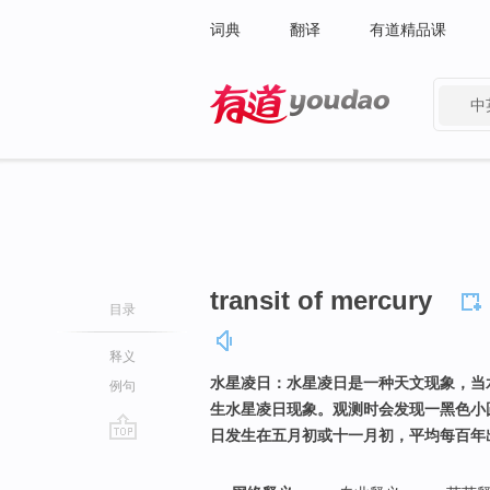
词典
翻译
有道精品课
中
有道 - 网易旗下搜索
transit of mercury
目录
释义
水星凌日：水星凌日是一种天文现象，当
例句
生水星凌日现象。观测时会发现一黑色小
日发生在五月初或十一月初，平均每百年
go
top