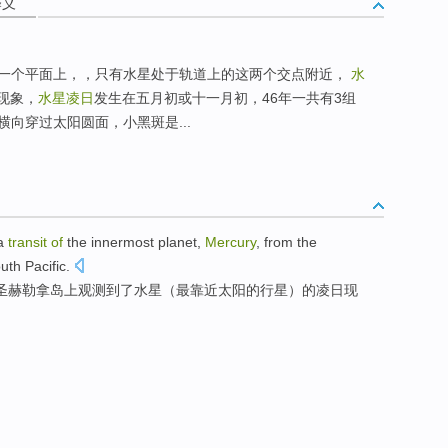
释义
一个平面上，，只有水星处于轨道上的这两个交点附近，
水
现象，
水星凌日
发生在五月初或十一月初，46年一共有3组
向穿过太阳圆面，小黑斑是...
a
transit
of
the innermost
planet
,
Mercury
, from the
outh
Pacific
.
圣赫勒拿岛
上
观测
到了
水星
（最靠近太阳的
行星
）的
凌日
现