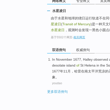
网络释义
专业释义
英英
水星凌日
由于水星和地球的绕日运行轨道不在同
星凌日
(
Transit of Mercury
)是一种天文
水星凌日
，观测时会发现一黑色小圆点横
基于5502个网页
-
相关网页
双语例句
权威例句
In
November
1677,
Halley
observed
desolate
island
of
St Helena
in
the S
1677年
11月
，
哈雷
在
南
太平洋
荒凉
的
象。
youdao
更多双语例句