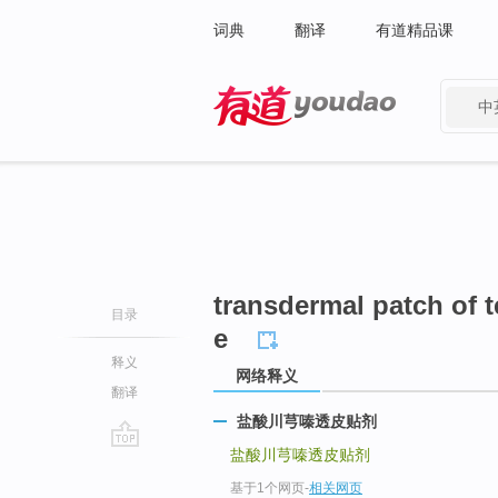
词典
翻译
有道精品课
中
有道 - 网易旗下搜索
transdermal patch of 
目录
e
释义
网络释义
翻译
盐酸川芎嗪透皮贴剂
盐酸川芎嗪透皮贴剂
go
top
基于1个网页
-
相关网页