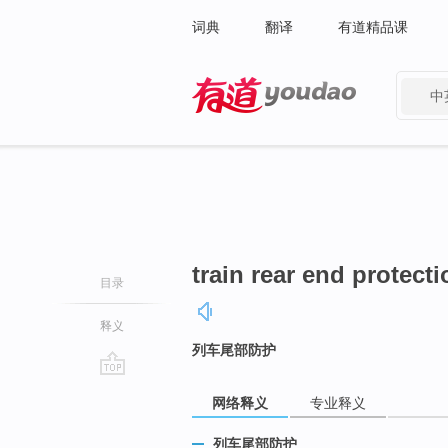
词典
翻译
有道精品课
中
有道 - 网易旗下搜索
train rear end protecti
目录
释义
列车尾部防护
go
网络释义
专业释义
top
列车尾部防护