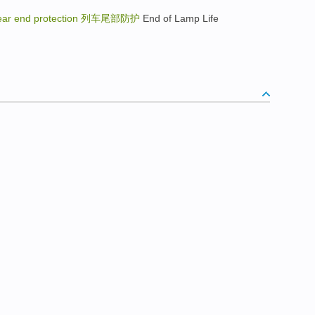
rear end protection
列车尾部防护
End of Lamp Life