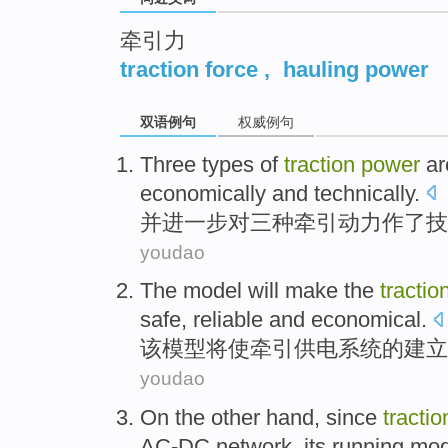
牵引力
traction force
,
hauling power
双语例句
权威例句
Three
types of
traction
power
a
economically
and
technically
.
并
进一步
对
三
种
牵引
动力
作了
技
youdao
The
model
will
make the
tractio
safe
,
reliable
and
economical
.
该
模型
将
使
牵引
供电
系统
的建立
youdao
On the other
hand,
since
tractio
AC-DC
network
,
its running
mo