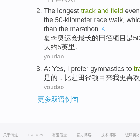
T
he longest
track
and
field
event
the 50-kilometer race walk, whic
than the marathon.
夏
季奥运会最长的田径项目是5
大约5英里。
youdao
A:
Yes
,
I
prefer
gymnastics
to
tr
是的
，比起田径项目来
我
更喜欢
youdao
更多双语例句
关于有道
Investors
有道智选
官方博客
技术博客
诚聘英