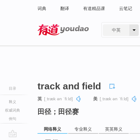
词典
翻译
有道精品课
云笔记
中英
有道 - 网易旗下搜索
track and field
目录
英
[ˌtræk ən ˈfiːld]
美
[ˌtræk ən ˈfiːld]
释义
田径；田径赛
权威词典
例句
网络释义
专业释义
英英释义