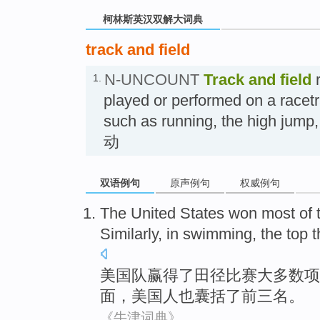
柯林斯英汉双解大词典
track and field
N-UNCOUNT
Track and field
r
1.
played or performed on a racetr
such as running, the high jump
动
双语例句
原声例句
权威例句
The United States
won
most
of 
Similarly
,
in
swimming
,
the
top
t
美国队
赢得
了
田径
比赛
大多数
项
面
，
美国人
也囊括
了
前
三
名。
《牛津词典》