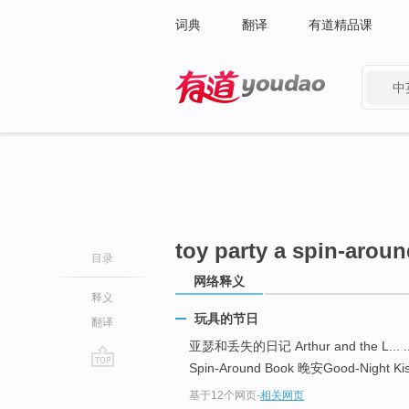
词典
翻译
有道精品课
中
有道 - 网易旗下搜索
toy party a spin-arou
目录
网络释义
释义
玩具的节日
翻译
亚瑟和丢失的日记 Arthur and the L... .
Spin-Around Book 晚安Good-Night Kiss
go
基于12个网页
-
相关网页
top