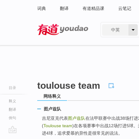
词典
翻译
有道精品课
云笔记
中英
有道 - 网易旗下搜索
toulouse team
目录
网络释义
释义
图卢兹队
翻译
例句
吉尼亚克代表
图卢兹队
在法甲联赛中出战38场打进
(
Toulouse team
)在各项赛事中出战12场打进5球。
进4球，追求爱慕的异性是很常见的说法。
go