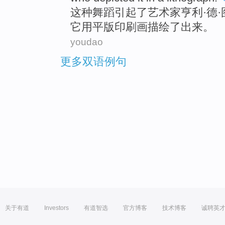
这种
舞蹈
引起了
艺术家
亨利
·
德
·
它
用
平版印刷画
描绘
了出来。
youdao
更多双语例句
关于有道
Investors
有道智选
官方博客
技术博客
诚聘英