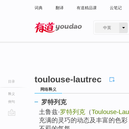
词典
翻译
有道精品课
云笔记
中英
有道 - 网易旗下搜索
toulouse-lautrec
目录
网络释义
释义
罗特列克
例句
土鲁兹·
罗特列克
（
Toulouse-Lau
充满的灵巧的动态及丰富的色彩
go
top
不羁的气氛。