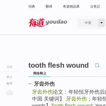
词典
翻译
有道精品课
云笔记
中英
有道 - 网易旗下搜索
tooth flesh wound
目录
网络释义
释义
牙齿外伤
翻译
牙齿外伤
论文：年轻恒牙外伤后
中国 关键词】
牙齿外伤
；年轻恒牙
go
top
words】
Tooth flesh wound
; You