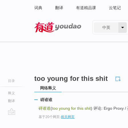
词典
翻译
有道精品课
云笔记
中英
有道 - 网易旗下搜索
too young for this shit
目录
网络释义
释义
碍谁谁
翻译
碍谁谁
(
too young for this shit
) 评论: Ergo Prox
基于20个网页
-
相关网页
go
top