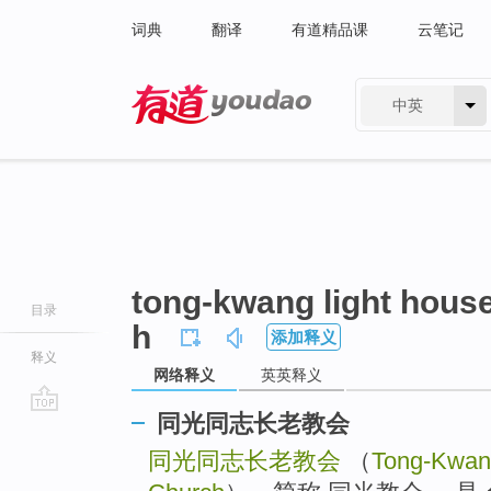
词典
翻译
有道精品课
云笔记
中英
有道 - 网易旗下搜索
tong-kwang light hous
目录
h
添加释义
释义
网络释义
英英释义
同光同志长老教会
go
top
同光同志长老教会
（
Tong-Kwang