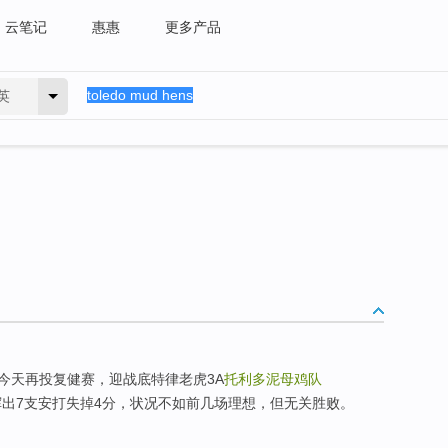
云笔记
惠惠
更多产品
英
今天再投复健赛，迎战底特律老虎3A
托利多泥母鸡队
被挥出7支安打失掉4分，状况不如前几场理想，但无关胜败。