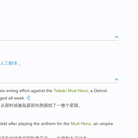
人工翻译
。
ix-inning effort
against
the
Toledo
Mud
Hens
, a Detroit
ged
all
week
.
，从那时就被
鼠蹊
部伤势
困扰
了一
整个
星期。
field
after
playing
the
anthem
for the
Mud
Hens
,
an
umpire