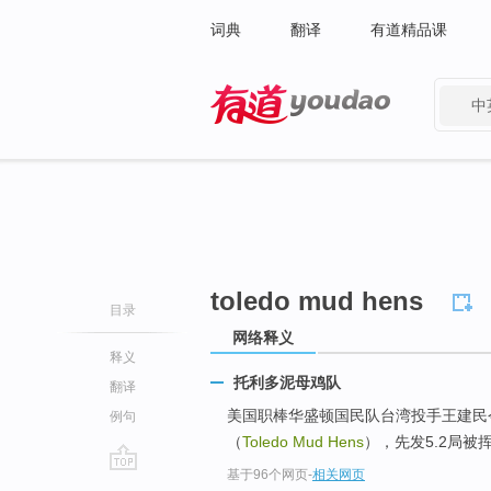
词典
翻译
有道精品课
中
有道 - 网易旗下搜索
toledo mud hens
目录
网络释义
释义
托利多泥母鸡队
翻译
美国职棒华盛顿国民队台湾投手王建民
例句
（
Toledo Mud Hens
），先发5.2局
基于96个网页
-
相关网页
go