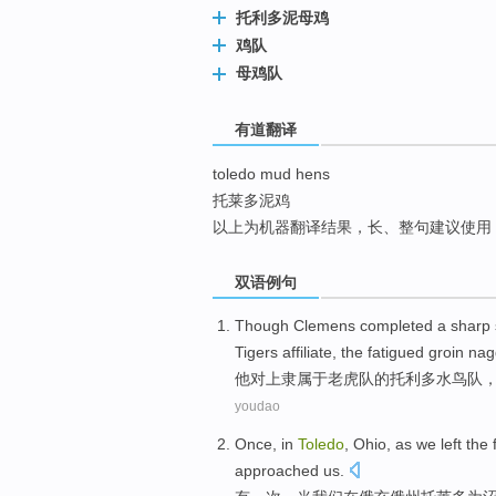
托利多泥母鸡
top
鸡队
母鸡队
有道翻译
toledo mud hens
托莱多泥鸡
以上为机器翻译结果，长、整句建议使用
双语例句
Though Clemens completed
a
sharp s
Tigers
affiliate, the
fatigued groin
nag
他
对
上隶属于
老虎
队
的
托利多
水鸟队
youdao
Once
,
in
Toledo
,
Ohio
,
as
we
left
the 
approached
us.