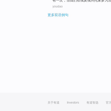
有一次
，
当
我们
在
俄亥俄州
托莱多为
youdao
更多双语例句
关于有道
Investors
有道智选
官