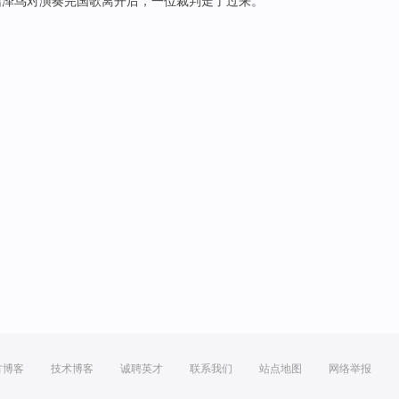
沼泽鸟
对
演奏
完国歌
离开
后
，
一
位
裁判
走了
过来。
方博客
技术博客
诚聘英才
联系我们
站点地图
网络举报