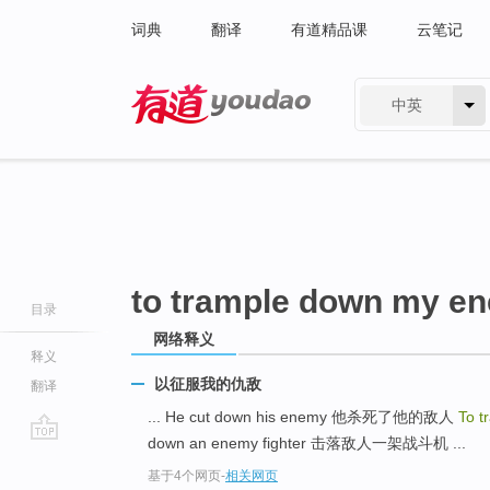
词典
翻译
有道精品课
云笔记
中英
有道 - 网易旗下搜索
to trample down my e
目录
网络释义
释义
以征服我的仇敌
翻译
... He cut down his enemy 他杀死了他的敌人
To 
down an enemy fighter 击落敌人一架战斗机 ...
go
基于4个网页
-
相关网页
top