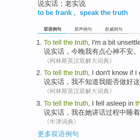
说实话；老实说
to be frank
,
speak the truth
双语例句
原声例句
权威例句
To
tell
the
truth
,
I'm
a bit
unsettl
说实话
，
今晚
我
有点
心神不安
。
《柯林斯英汉双解大词典》
To
tell
the
truth
,
I
don't
know if
I
说实话
，
我
不
知道
我
能否
做好
这
《柯林斯英汉双解大词典》
To
tell
the
truth
,
I
fell
asleep
in
t
说实话
，
我
在
她
讲话
过程中
睡着
《牛津词典》
更多双语例句