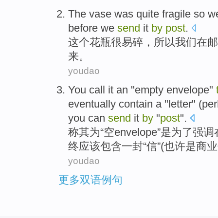
The
vase
was quite
fragile
so
w
before
we
send
it
by
post
.
这个
花瓶
很
易碎
，
所以
我们
在
邮
来。
youdao
You
call
it
an "
empty
envelope
"
eventually
contain
a "
letter
" (
pe
you can
send
it
by
"
post
".
称
其
为“
空
envelope
”
是为了
强调
终
应该
包含
一封
“
信
”(
也许
是
商业
youdao
更多双语例句