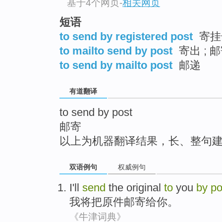
基于4个网页
-
相关网页
top
短语
to send by registered post
寄挂
to mailto send by post
寄出 ; 
to send by mailto post
邮递
有道翻译
to send by post
邮寄
以上为机器翻译结果，长、整句
双语例句
权威例句
I
'll
send
the
original
to
you
by
po
我
将
把
原件
邮寄
给
你
。
《牛津词典》