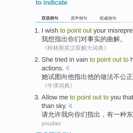
to indicate
双语例句
原声例句
权威例句
I
wish
to
point
out
your
misrepre
我
想
指出
你们
对事实的
曲解
。
《柯林斯英汉双解大词典》
She
tried
in
vain
to
point
out
to
actions
.
她
试图
向
他
指出
他
的
做法
不
公正
《牛津词典》
A
llow me
to
point
out
to
you that
than sky.
请
允许我向你们指出，有一种东
youdao