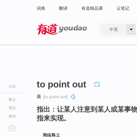
词典
翻译
有道精品课
云笔记
中英
有道 - 网易旗下搜索
to point out
目录
美
[tu pɔɪnt aʊt]
释义
指出：让某人注意到某人或某事
用法
例句
指来实现。
go
网络释义