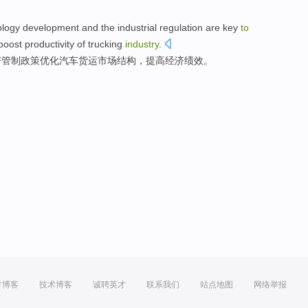
ology
development
and the
industrial regulation
are key
to
boost
productivity of
trucking
industry
.
济
管制
政策
优化
汽车货运
市场
结构
，提高经济绩效。
方博客
技术博客
诚聘英才
联系我们
站点地图
网络举报