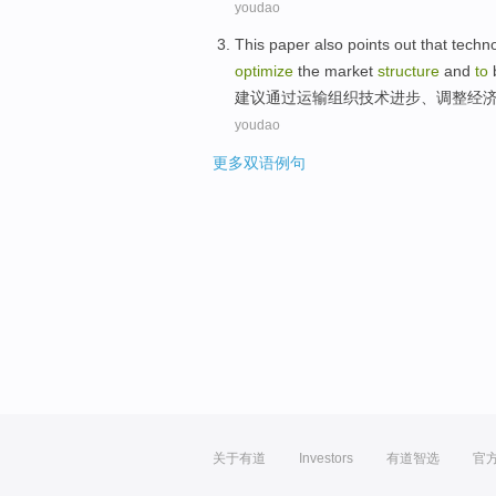
youdao
This paper also points out that
techn
optimize
the
market
structure
and
to
建议通过
运输
组织
技术
进步
、调整经
youdao
更多双语例句
关于有道
Investors
有道智选
官