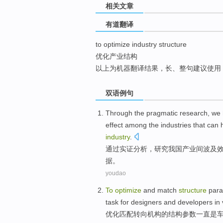
相关文章
top
有道翻译
to optimize industry structure
优化产业结构
以上为机器翻译结果，长、整句建议使用
双语例句
Through the
pragmatic research
, we
effect
among
the
industries
that
can
h
industry
.
通过
实证
分析，
研究
我国
产业
间
波及
据。
youdao
To
optimize
and
match
structure
par
task
for
designers
and
developers
in
优化
匹配
转向
机构
的
结构
参数
一直
是