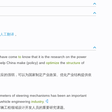
人工翻译
。
 have come
to
know that it is the
research
on the power
elp
China
make
(policy) and
optimize
the
structure
of
效应
的强弱，
可以
为国家
制定
产业政策、
优化
产业
结构
提供依
ameters
of
steering
mechanisms
has been
an important
vehicle
engineering
industry
.
车辆
工程
领域
设计
开发人员
的
重要
研究课题
。