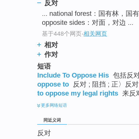
反对
top
... national forest：国有林，
opposite sides：对面，对边 ...
基于448个网页
-
相关网页
相对
作对
短语
Include To Oppose His
包括反
oppose to
反对 ; 阻挡 ; 正〉反对
to oppose my legal rights
来反
更多
网络短语
同近义词
反对