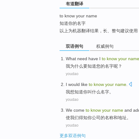
有道翻译
top
to know your name
知道你的名字
以上为机器翻译结果，长、整句建议使用
双语例句
权威例句
What
need have
I
to
know
your
nam
我
为什么
要
知道
您
的
名字
呢？
youdao
I
would like
to
know
your
name
.
我
想
知道
你
叫什么名字
。
youdao
We
come
to
know
your
name
and
ad
使
我们
得知
你
公司的
名称
和
地址
。
youdao
更多双语例句