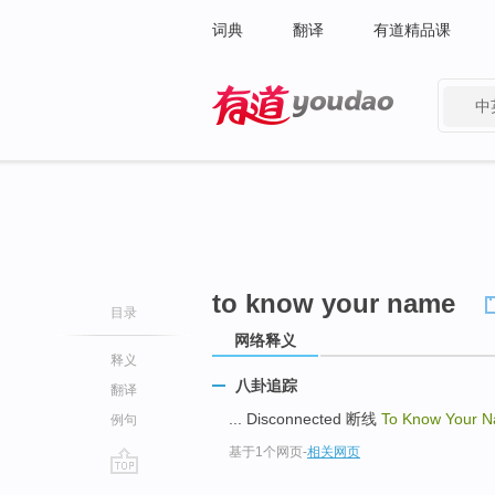
词典
翻译
有道精品课
中
有道 - 网易旗下搜索
to know your name
目录
网络释义
释义
八卦追踪
翻译
... Disconnected 断线
To Know Your 
例句
基于1个网页
-
相关网页
go